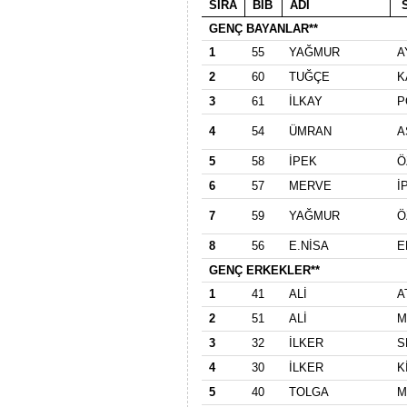
SIRA
BİB
ADI
S
GENÇ BAYANLAR**
1
55
YAĞMUR
A
2
60
TUĞÇE
K
3
61
İLKAY
P
4
54
ÜMRAN
A
5
58
İPEK
Ö
6
57
MERVE
İ
7
59
YAĞMUR
Ö
8
56
E.NİSA
E
GENÇ ERKEKLER**
1
41
ALİ
A
2
51
ALİ
M
3
32
İLKER
S
4
30
İLKER
K
5
40
TOLGA
M