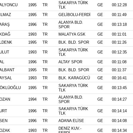
SAKARYA TÜRK
ALYONCU
1995
TR
GE
00:12:28
TLK
ILMAZ
1995
TR
GELİBOLU-FERDİ
GE
00:11:49
ALANYA BLD.
ARAŞ
1996
TR
GE
00:13:18
SPOR
KDAĞ
1993
TR
MALATYA GSK
GE
00:11:01
LDENK
1995
TR
BLK. BLD. SPOR
GE
00:11:26
SAKARYA TÜRK
ULUT
1993
TR
GE
00:12:35
TLK
AL
1996
TR
ALTAY SPOR
GE
00:11:08
ALBANT
1995
TR
BLK. BLD. SPOR
GE
00:11:37
AYSAL
1993
TR
BLK. KARAGÜCÜ
GE
00:16:41
SAKARYA TÜRK
ÖKLÜOĞLU
1995
TR
GE
00:13:45
TLK
ALANYA BLD.
OZAN
1994
TR
GE
00:14:27
SPOR
SAKARYA TÜRK
URT
1996
TR
GE
00:14:14
TLK
SEN
1996
TR
ADANA ELİSE
GE
00:14:08
DENİZ KUV.-
OZAK
1993
TR
GE
00:14:34
FERDİ