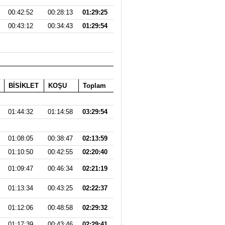
00:42:52
00:28:13
01:29:25
00:43:12
00:34:43
01:29:54
BİSİKLET
KOŞU
Toplam
01:44:32
01:14:58
03:29:54
01:08:05
00:38:47
02:13:59
01:10:50
00:42:55
02:20:40
01:09:47
00:46:34
02:21:19
01:13:34
00:43:25
02:22:37
01:12:06
00:48:58
02:29:32
01:17:39
00:43:46
02:29:41