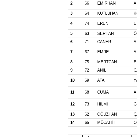
2
66
EMİRHAN
A
3
64
KUTLUHAN
K
4
74
EREN
E
5
63
SERHAN
Ö
6
71
CANER
A
7
67
EMRE
A
8
75
MERTCAN
E
9
72
ANIL
C
10
69
ATA
Y
11
68
CUMA
A
12
73
HİLMİ
G
13
62
OĞUZHAN
Ç
14
65
MÜCAHİT
O