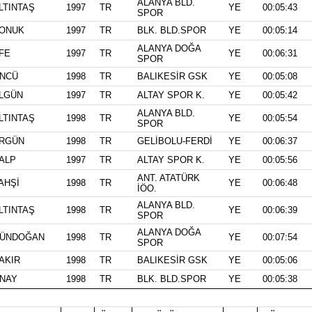
ALANYA BLD.
LTINTAŞ
1997
TR
YE
00:05:43
SPOR
ONUK
1997
TR
BLK. BLD.SPOR
YE
00:05:14
ALANYA DOĞA
FE
1997
TR
YE
00:06:31
SPOR
NCÜ
1998
TR
BALIKESİR GSK
YE
00:05:08
LGÜN
1997
TR
ALTAY SPOR K.
YE
00:05:42
ALANYA BLD.
LTINTAŞ
1998
TR
YE
00:05:54
SPOR
RGÜN
1998
TR
GELİBOLU-FERDİ
YE
00:06:37
ALP
1997
TR
ALTAY SPOR K.
YE
00:05:56
ANT. ATATÜRK
AHŞİ
1998
TR
YE
00:06:48
İÖO.
ALANYA BLD.
LTINTAŞ
1998
TR
YE
00:06:39
SPOR
ALANYA DOĞA
ÜNDOĞAN
1998
TR
YE
00:07:54
SPOR
AKIR
1998
TR
BALIKESİR GSK
YE
00:05:06
NAY
1998
TR
BLK. BLD.SPOR
YE
00:05:38