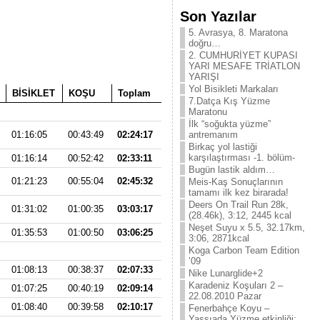
Son Yazılar
5. Avrasya, 8. Maratona
doğru…
2. CUMHURİYET KUPASI
YARI MESAFE TRİATLON
YARIŞI
Yol Bisikleti Markaları
BİSİKLET
KOŞU
Toplam
7.Datça Kış Yüzme
Maratonu
İlk “soğukta yüzme”
antremanım
01:16:05
00:43:49
02:24:17
Birkaç yol lastiği
karşılaştırması -1. bölüm-
01:16:14
00:52:42
02:33:11
Bugün lastik aldım…
01:21:23
00:55:04
02:45:32
Meis-Kaş Sonuçlarının
tamamı ilk kez birarada!
Deers On Trail Run 28k,
01:31:02
01:00:35
03:03:17
(28.46k), 3:12, 2445 kcal
Neşet Suyu x 5.5, 32.17km,
01:35:53
01:00:50
03:06:25
3:06, 2871kcal
Koga Carbon Team Edition
’09
01:08:13
00:38:37
02:07:33
Nike Lunarglide+2
Karadeniz Koşuları 2 –
01:07:25
00:40:19
02:09:14
22.08.2010 Pazar
01:08:40
00:39:58
02:10:17
Fenerbahçe Koyu –
Yassıada Yüzme etkinliği: