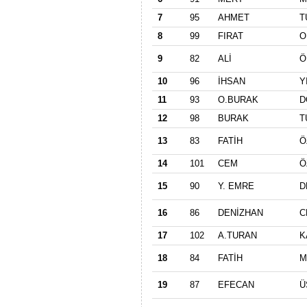
7
95
AHMET
T
8
99
FIRAT
O
9
82
ALİ
Ö
10
96
İHSAN
Y
11
93
O.BURAK
D
12
98
BURAK
T
13
83
FATİH
Ö
14
101
CEM
Ö
15
90
Y. EMRE
D
16
86
DENİZHAN
C
17
102
A.TURAN
K
18
84
FATİH
M
19
87
EFECAN
Ü