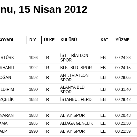
onu, 15 Nisan 2012
OYADI
D.Y.
ÜLKE
KULÜBÜ
KAT.
YÜZME
İST. TRİATLON
RTÜRK
1986
TR
EB
00:24:23
SPOR
RHANLI
1992
TR
BLK. BLD. SPOR
EB
00:24:15
ANT.TRİATLON
OĞAN
1992
TR
EB
00:29:05
SPOR
ALANYA BLD.
ILDIRIM
1990
TR
EB
00:31:40
SPOR
ZÇELİK
1988
TR
İSTANBUL-FERDİ
EB
00:29:42
NARAN
1983
TR
ALTAY SPOR
EE
00:20:43
AMA
1985
TR
ALİAĞA GENÇLİK
EE
00:21:30
ALP
1990
TR
ALTAY SPOR
EE
00:21:39