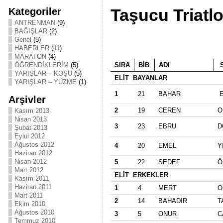
Kategoriler
Taşucu Triatl
ANTRENMAN
(9)
BAĞIŞLAR
(2)
Genel
(5)
HABERLER
(11)
MARATON
(4)
ÖĞRENDİKLERİM
(5)
SIRA
BİB
ADI
S
YARIŞLAR – KOŞU
(5)
ELİT BAYANLAR
YARIŞLAR – YÜZME
(1)
1
21
BAHAR
E
Arşivler
2
19
CEREN
O
Kasım 2013
Nisan 2013
3
23
EBRU
D
Şubat 2013
Eylül 2012
Ağustos 2012
4
20
EMEL
Y
Haziran 2012
Nisan 2012
5
22
SEDEF
Ö
Mart 2012
ELİT ERKEKLER
Kasım 2011
Haziran 2011
1
4
MERT
O
Mart 2011
2
14
BAHADIR
T
Ekim 2010
Ağustos 2010
3
5
ONUR
C
Temmuz 2010