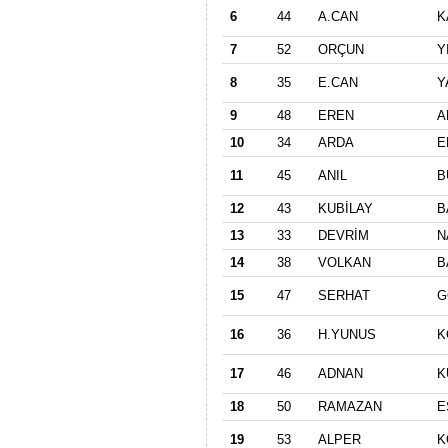
6
44
A.CAN
K
7
52
ORÇUN
Y
8
35
E.CAN
Y
9
48
EREN
A
10
34
ARDA
E
11
45
ANIL
B
12
43
KUBİLAY
B
13
33
DEVRİM
N
14
38
VOLKAN
B
15
47
SERHAT
G
16
36
H.YUNUS
K
17
46
ADNAN
K
18
50
RAMAZAN
E
19
53
ALPER
K