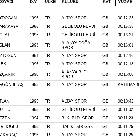
OYADI
D.Y.
ÜLKE
KULÜBÜ
KAT.
YÜZME
YDOĞAN
1995
TR
ALTAY SPOR
GB
00:12:23
ARAKAYA
1996
TR
GELİBOLU-FERDİ
GB
00:15:38
OLAT
1995
TR
GELİBOLU-FERDİ
GB
00:13:21
ALANYA DOĞA
SLAN
1993
TR
GB
00:16:01
SPOR
ZTOSUN
1994
TR
ALTAY SPOR
GB
00:12:16
PEK
1996
TR
ALTAY SPOR
GB
00:12:18
ALANYA BLD.
ZÇAKIR
1996
TR
GB
00:16:00
SPOR
RGÖNÜLTAŞ
1993
TR
ALTAY SPOR
GB
KATILMADI
TLAN
1995
TR
ALTAY SPOR
GE
00:10:42
UTLU
1995
TR
GELİBOLU-FERDİ
GE
00:11:02
EZEN
1994
TR
BLK. BLD. SPOR
GE
00:11:23
İRLİOĞLU
1995
TR
BALIKESİR GSK
GE
00:11:25
AKARAÇ
1996
TR
ALTAY SPOR
GE
00:11:25