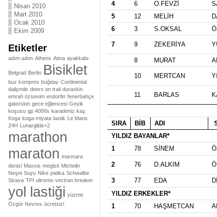
4
6
O.FEVZİ
S
Nisan 2010
Mart 2010
5
12
MELİH
D
Ocak 2010
6
3
S.OKSAL
Ö
Ekim 2009
7
9
ZEKERİYA
Y
Etiketler
adım adım
Athens
Atina
ayakkabı
8
MURAT
A
Bisiklet
Belgrad
Berlin
10
MERTCAN
Y
buz kompres
buğday
Continental
dailymile
deers on trail
duraskin
11
BARLAS
K
emrah özsevim
endorfin
fenerbahçe
gatorskin
gece eğlencesi
Geyik
koşusu
gp 4000s
karadeniz
kaş
Koga
koga-miyata
lastik
Le Mans
SIRA
BİB
ADI
S
24H
Lunarglide+2
marathon
YILDIZ BAYANLAR*
1
78
SİNEM
Ö
maraton
marmara
2
76
D.ALKIM
Ö
denizi
Maxxis
megisti
Michelin
Neşet Suyu
Nike
patika
Schwalbe
3
77
EDA
D
Strava
TPI
ultremo
vectran breaker
yol lastiği
YILDIZ ERKEKLER*
yüzme
Özgür Nevres
ücretsiz!
1
70
HAŞMETCAN
A