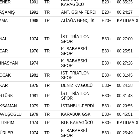
ENER
1991
TR
E20+
00:35:25
KARAGÜCÜ
AŞAMIŞ
1991
TR
ANT. GSİM- FERDİ
E20+
00:24:27
AMA
1988
TR
ALİAĞA GENÇLİK
E20+
KATILMADI
İST. TRİATLON
NAL
1974
TR
E30+
00:27:00
SPOR
K. BABAESKİ
CAR
1976
TR
E30+
00:25:51
SPOR
K. BABAESKİ
İNASYAN
1974
E30+
00:27:26
SPOR
İST. TRİATLON
OÇAK
1981
TR
E30+
00:31:45
SPOR
KAR
1975
TR
DENİZ KV.GÜCÜ
E30+
00:24:38
İST. TRİATLON
RTÜRK
1981
TR
E30+
00:31:43
SPOR
KSAMAN
1979
TR
İSTANBUL-FERDİ
E30+
00:29:55
AVUŞOĞLU
1979
TR
KARABÜK GSK
E30+
00:45:51
ILDIRIM
1974
TR
BLK.KARAGÜCÜ
E30+
KATILMADI
K. BABAESKİ
ÜRLER
1974
TR
E30+
00:25:49
SPOR