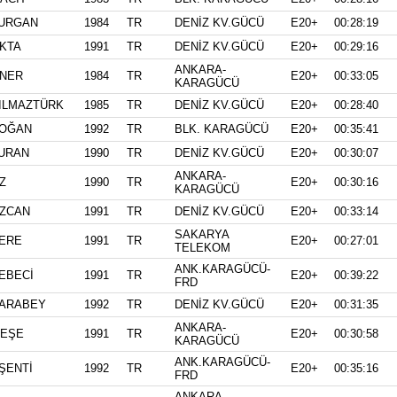
URGAN
1984
TR
DENİZ KV.GÜCÜ
E20+
00:28:19
KTA
1991
TR
DENİZ KV.GÜCÜ
E20+
00:29:16
ANKARA-
NER
1984
TR
E20+
00:33:05
KARAGÜCÜ
ILMAZTÜRK
1985
TR
DENİZ KV.GÜCÜ
E20+
00:28:40
OĞAN
1992
TR
BLK. KARAGÜCÜ
E20+
00:35:41
URAN
1990
TR
DENİZ KV.GÜCÜ
E20+
00:30:07
ANKARA-
Z
1990
TR
E20+
00:30:16
KARAGÜCÜ
ZCAN
1991
TR
DENİZ KV.GÜCÜ
E20+
00:33:14
SAKARYA
ERE
1991
TR
E20+
00:27:01
TELEKOM
ANK.KARAGÜCÜ-
EBECİ
1991
TR
E20+
00:39:22
FRD
ARABEY
1992
TR
DENİZ KV.GÜCÜ
E20+
00:31:35
ANKARA-
EŞE
1991
TR
E20+
00:30:58
KARAGÜCÜ
ANK.KARAGÜCÜ-
ŞENTİ
1992
TR
E20+
00:35:16
FRD
ANKARA-