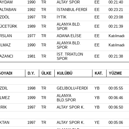
AYDAM
1990
TR
ALTAY SPOR
EE
00:21:40
ALTABAN
1992
TR
İSTANBUL-FERDİ
EE
00:23:21
ZDÖL
1997
TR
İYTİK
EE
00:23:08
ALANYA BLD.
ÜCETÜRK
1989
TR
EE
00:21:39
SPOR
RSLAN
1977
TR
ADANA ELİSE
EE
Katılmadı
ALANYA BLD.
ILMAZ
1990
TR
EE
Katılmadı
SPOR
İST. TRİATLON
AZANCI
1981
TR
EE
00:21:38
SPOR
OYADI
D.Y.
ÜLKE
KULÜBÜ
KAT.
YÜZME
ZDİL
1998
TR
GELİBOLU-FERDİ
YB
00:05:55
ALANYA
LMEZ
1999
TR
YB
00:06:46
BLD.SPOR
İRİK
1997
TR
ALTAY SPOR K.
YB
00:06:50
KTAN
1997
TR
ALTAY SPOR K.
YE
00:05:06