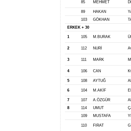
85
MEHMET
D
89
HAKAN
Y
103
GÖKHAN
T
ERKEK + 30
1
105
M.BURAK
Ü
2
112
NURİ
A
3
111
MARK
M
4
106
CAN
K
5
108
AYTUĞ
A
6
104
M.AKİF
E
7
107
A.ÖZGÜR
A
8
114
UMUT
Ç
109
MUSTAFA
Y
110
FIRAT
G