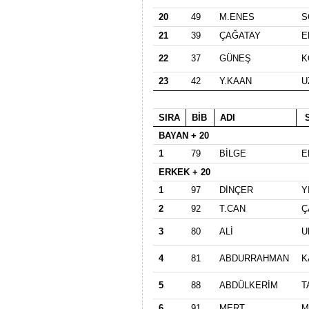
20
49
M.ENES
S
21
39
ÇAĞATAY
E
22
37
GÜNEŞ
K
23
42
Y.KAAN
U
SIRA
BİB
ADI
S
BAYAN + 20
1
79
BİLGE
E
ERKEK + 20
1
97
DİNÇER
Y
2
92
T.CAN
Ç
3
80
ALİ
U
4
81
ABDURRAHMAN
K
5
88
ABDÜLKERİM
T
6
91
MERT
M