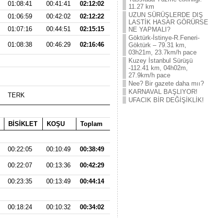
01:08:41
00:41:41
02:12:02
11.27 km
UZUN SÜRÜŞLERDE DIŞ
01:06:59
00:42:02
02:12:22
LASTİK HASAR GÖRÜRSE
01:07:16
00:44:51
02:15:15
NE YAPMALI?
Göktürk-İstinye-R.Feneri-
01:08:38
00:46:29
02:16:46
Göktürk – 79.31 km,
03h21m, 23.7km/h pace
Kuzey İstanbul Sürüşü
-112.41 km, 04h02m,
27.9km/h pace
Nee? Bir gazete daha mıı?
KARNAVAL BAŞLIYOR!
TERK
UFACIK BİR DEĞİŞİKLİK!
BİSİKLET
KOŞU
Toplam
00:22:05
00:10:49
00:38:49
00:22:07
00:13:36
00:42:29
00:23:35
00:13:49
00:44:14
00:18:24
00:10:32
00:34:02