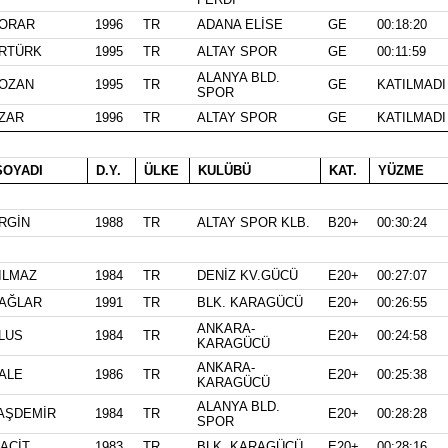
ORAR
1996
TR
ADANA ELİSE
GE
00:18:20
RTÜRK
1995
TR
ALTAY SPOR
GE
00:11:59
ALANYA BLD.
OZAN
1995
TR
GE
KATILMADI
SPOR
ZAR
1996
TR
ALTAY SPOR
GE
KATILMADI
OYADI
D.Y.
ÜLKE
KULÜBÜ
KAT.
YÜZME
RGİN
1988
TR
ALTAY SPOR KLB.
B20+
00:30:24
ILMAZ
1984
TR
DENİZ KV.GÜCÜ
E20+
00:27:07
AĞLAR
1991
TR
BLK. KARAGÜCÜ
E20+
00:26:55
ANKARA-
LUS
1984
TR
E20+
00:24:58
KARAGÜCÜ
ANKARA-
ALE
1986
TR
E20+
00:25:38
KARAGÜCÜ
ALANYA BLD.
AŞDEMİR
1984
TR
E20+
00:28:28
SPOR
ACİT
1983
TR
BLK. KARAGÜCÜ
E20+
00:28:16