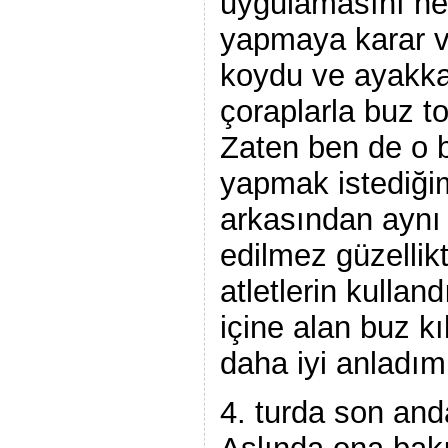
uygulamasını he
yapmaya karar ve
koydu ve ayakkab
çoraplarla buz t
Zaten ben de o b
yapmak istediğ
arkasından aynı 
edilmez güzellikt
atletlerin kullan
içine alan buz kı
daha iyi anladım
4. turda son and