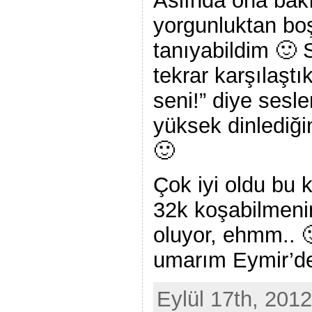
Aslında ona ba
yorgunluktan bo
tanıyabildim 🙂 
tekrar karşılaşt
seni!” diye sesl
yüksek dinlediğ
🙂
Çok iyi oldu bu
32k koşabilmenin
oluyor, ehmm.. 
umarım Eymir’de
Eylül 17th, 2012