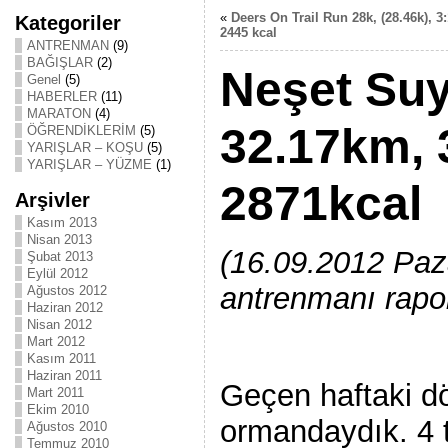
«
Deers On Trail Run 28k, (28.46k), 3:
Kategoriler
2445 kcal
ANTRENMAN
(9)
BAĞIŞLAR
(2)
Neşet Suy
Genel
(5)
HABERLER
(11)
MARATON
(4)
32.17km, 
ÖĞRENDİKLERİM
(5)
YARIŞLAR – KOŞU
(5)
YARIŞLAR – YÜZME
(1)
2871kcal
Arşivler
Kasım 2013
Nisan 2013
(16.09.2012 Paz
Şubat 2013
Eylül 2012
antrenmanı rapo
Ağustos 2012
Haziran 2012
Nisan 2012
Mart 2012
Kasım 2011
Haziran 2011
Geçen haftaki dö
Mart 2011
Ekim 2010
ormandaydık. 4 
Ağustos 2010
Temmuz 2010