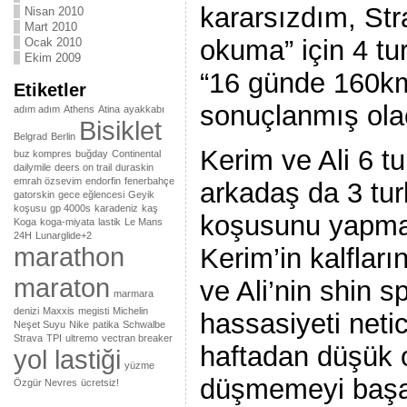
kararsızdım, St
Nisan 2010
Mart 2010
okuma” için 4 tur
Ocak 2010
Ekim 2009
“16 günde 160k
Etiketler
sonuçlanmış ola
adım adım
Athens
Atina
ayakkabı
Bisiklet
Belgrad
Berlin
Kerim ve Ali 6 tu
buz kompres
buğday
Continental
dailymile
deers on trail
duraskin
emrah özsevim
endorfin
fenerbahçe
arkadaş da 3 tur
gatorskin
gece eğlencesi
Geyik
koşusu
gp 4000s
karadeniz
kaş
koşusunu yapma
Koga
koga-miyata
lastik
Le Mans
24H
Lunarglide+2
marathon
Kerim’in kalflar
maraton
ve Ali’nin shin sp
marmara
denizi
Maxxis
megisti
Michelin
hassasiyeti net
Neşet Suyu
Nike
patika
Schwalbe
Strava
TPI
ultremo
vectran breaker
haftadan düşük 
yol lastiği
yüzme
düşmemeyi başar
Özgür Nevres
ücretsiz!