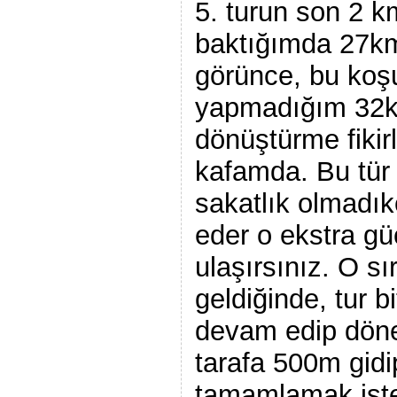
5. turun son 2 k
baktığımda 27km
görünce, bu koş
yapmadığım 32k’l
dönüştürme fikir
kafamda. Bu tür 
sakatlık olmadıkç
eder o ekstra gü
ulaşırsınız. O s
geldiğinde, tur 
devam edip döne
tarafa 500m gid
tamamlamak iste