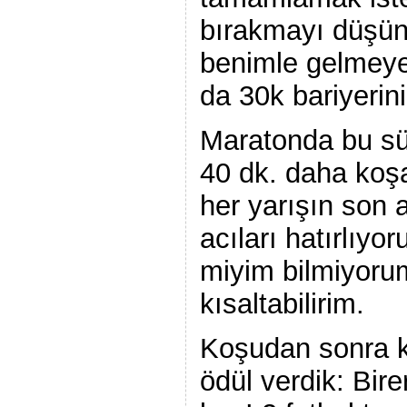
bırakmayı düşün
benimle gelmeye
da 30k bariyerin
Maratonda bu sü
40 dk. daha ko
her yarışın son 
acıları hatırlıyor
miyim bilmiyorum
kısaltabilirim.
Koşudan sonra k
ödül verdik: Bir