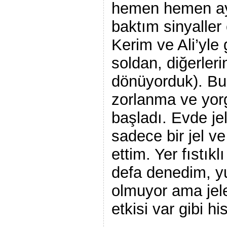
hemen hemen ay
baktım sinyaller
Kerim ve Ali’yle g
soldan, diğerler
dönüyorduk). Bu
zorlanma ve yorgu
başladı. Evde jel
sadece bir jel ve
ettim. Yer fıstık
defa denedim, y
olmuyor ama jele
etkisi var gibi hi